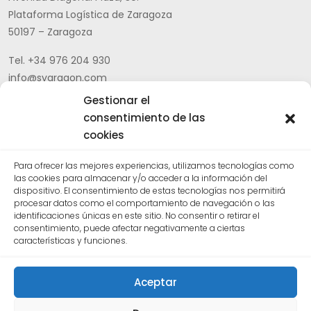
Plataforma Logística de Zaragoza
50197 – Zaragoza
Tel. +34 976 204 930
info@svaragon.com
Gestionar el
Aviso legal
|
Política de privacidad |
Canal ético
|
Política
consentimiento de las
general de cumplimiento CEPA
cookies
Para ofrecer las mejores experiencias, utilizamos tecnologías como
CERTIFICADOS DE CALIDAD
las cookies para almacenar y/o acceder a la información del
dispositivo. El consentimiento de estas tecnologías nos permitirá
procesar datos como el comportamiento de navegación o las
identificaciones únicas en este sitio. No consentir o retirar el
consentimiento, puede afectar negativamente a ciertas
características y funciones.
Aceptar