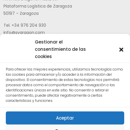
Plataforma Logística de Zaragoza
50197 – Zaragoza
Tel. +34 976 204 930
info@svaragon.com
Gestionar el
Aviso legal
|
Política de privacidad |
Canal ético
|
Política
consentimiento de las
general de cumplimiento CEPA
cookies
Para ofrecer las mejores experiencias, utilizamos tecnologías como
CERTIFICADOS DE CALIDAD
las cookies para almacenar y/o acceder a la información del
dispositivo. El consentimiento de estas tecnologías nos permitirá
procesar datos como el comportamiento de navegación o las
identificaciones únicas en este sitio. No consentir o retirar el
consentimiento, puede afectar negativamente a ciertas
características y funciones.
Aceptar