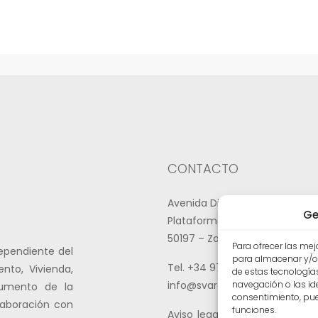
CONTACTO
Avenida Diagonal Plaza, 30.
Ge
Plataforma Logística de Zara
50197 – Zaragoza
Para ofrecer las me
dependiente del
para almacenar y/o 
Tel. +34 976 204 930
nto, Vivienda,
de estas tecnologí
navegación o las iden
info@svaragon.com
trumento de la
consentimiento, pue
laboración con
funciones.
Aviso legal
|
Política de priv