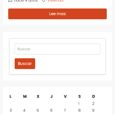
hace 4 años
Vivienda
Lee mas
Buscar
L
M
X
J
V
S
D
1
2
3
4
5
6
7
8
9