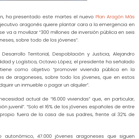
cón, ha presentado este martes el nuevo
Plan Aragón Más
 Ejecutivo aragonés quiere plantar cara a la emergencia en
 va a movilizar “300 millones de inversión pública en seis
eses, sobre todo de los jóvenes”.
esarrollo Territorial, Despoblación y Justicia, Alejandro
lidad y Logística, Octavio López, el presidente ha señalado
tiene como objetivo “promover vivienda pública en la
es de aragoneses, sobre todo los jóvenes, que en estos
uirir un inmueble o pagar un alquiler”.
ecesidad actual de “16.000 viviendas” que, en particular,
n juvenil”. “Solo el 16% de los jóvenes españoles de entre
l propio fuera de la casa de sus padres, frente al 32% de
.
vo autonómico, 47.000 jóvenes aragoneses que siguen