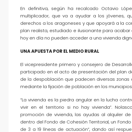
En definitiva, según ha recalcado Octavio Ló
multiplicador, que va a ayudar a los jóvenes, que
derechos a los aragoneses y que apoyará a la co
plan realista, estudiado e ilusionante para acab
hoy en día no pueden acceder a una vivienda dign
UNA APUESTA POR EL MEDIO RURAL
El vicepresidente primero y consejero de Desarrollo
participado en el acto de presentación del plan 
de la despoblación que padecen diversas zonas de
mediante la fijación de población en los municipios
“La vivienda es la piedra angular en la lucha con
vivir en el territorio si no hay vivienda”. Nolas
promoción de vivienda, las ayudas al alquiler d
dentro del Fondo de Cohesión Territorial, un Fon
de 3 a 19 líneas de actuación”, dando así respu