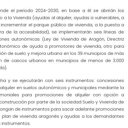
ende el periodo 2024-2030, en base a él se abrirán los
so a la Vivienda (ayudas al alquiler, ayudas a vulnerables, a
a incrementar el parque público de vivienda, a la puesta a
ra de la accesibilidad), se implementarán seis líneas de
nes autonómicas (Ley de Vivienda de Aragón, Directriz
utonómico de ayuda a promotores de vivienda, otro para
ción de suelo y mejora urbana en los 39 municipios de más
ón de cascos urbanos en municipios de menos de 3.000
da).
a y se ejecutarán con seis instrumentos: concesiones
lquiler en suelos autonómicos y municipales mediante la
rimoniales para promociones de alquiler con opción a
construcción por parte de la sociedad Suelo y Vivienda de
pongan de instrumentos para sacar adelante promociones
el plan de vivienda aragonés y ayudas a los demandantes
s instrumentos.