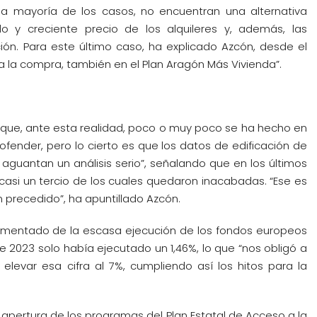
a mayoría de los casos, no encuentran una alternativa
o y creciente precio de los alquileres y, además, las
ción. Para este último caso, ha explicado Azcón, desde el
 la compra, también en el Plan Aragón Más Vivienda”.
o que, ante esta realidad, poco o muy poco se ha hecho en
ofender, pero lo cierto es que los datos de edificación de
o aguantan un análisis serio”, señalando que en los últimos
casi un tercio de los cuales quedaron inacabadas. “Ese es
 precedido”, ha apuntillado Azcón.
amentado de la escasa ejecución de los fondos europeos
de 2023 solo había ejecutado un 1,46%, lo que “nos obligó a
 elevar esa cifra al 7%, cumpliendo así los hitos para la
 apertura de los programas del Plan Estatal de Acceso a la