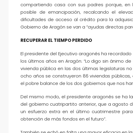
compartiendo casa con sus padres porque, en l
posible de emancipación, recalcando el elevad
dificultades de acceso al crédito para la adquisi
Gobierno de Aragón se van a “ayudas directas para
RECUPERAR EL TIEMPO PERDIDO
El presidente del Ejecutivo aragonés ha recordad
los últimos años en Aragón: “Lo digo sin ánimo de 
vivienda pública en las dos últimas legislaturas n
ocho años se construyeron 86 viviendas públicas, 
el pobre balance de los dos gobiernos que nos han
Del mismo modo, el presidente aragonés se ha l
del gobierno cuatripartito anterior, que a agosto 
un esfuerzo extra en el último cuatrimestre para
obtención de más fondos en el futuro”.
También se echó en falta una mayor eficacia en la