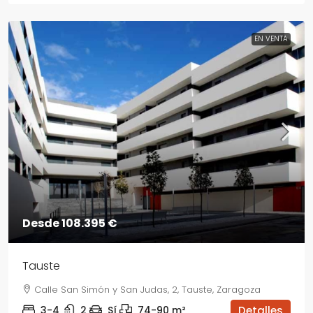
EN VENTA
Desde 108.395 €
Tauste
Calle San Simón y San Judas, 2, Tauste, Zaragoza
3-4
2
Sí
74-90
m²
Detalles