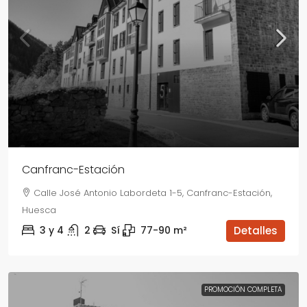
Canfranc-Estación
Calle José Antonio Labordeta 1-5, Canfranc-Estación,
Huesca
3 y 4
2
Sí
77-90
m²
Detalles
PROMOCIÓN COMPLETA