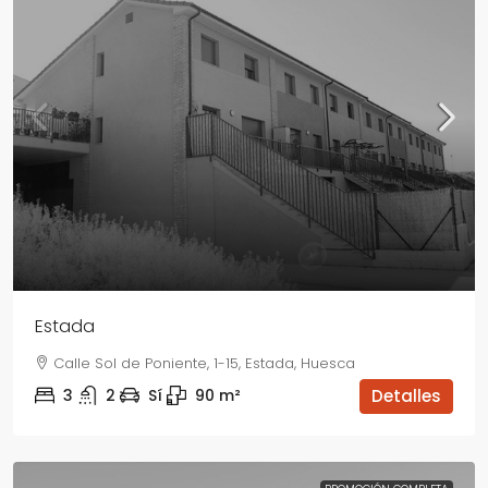
Estada
Calle Sol de Poniente, 1-15, Estada, Huesca
3
2
Sí
90
m²
Detalles