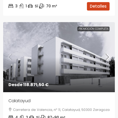
3
1
Sí
70
m²
Detalles
PROMOCIÓN COMPLETA
Desde 118.871,50 €
Calatayud
Carretera de Valencia, nº 11, Calatayud, 50300 Zaragoza
4
2
Sí
87-90
m²