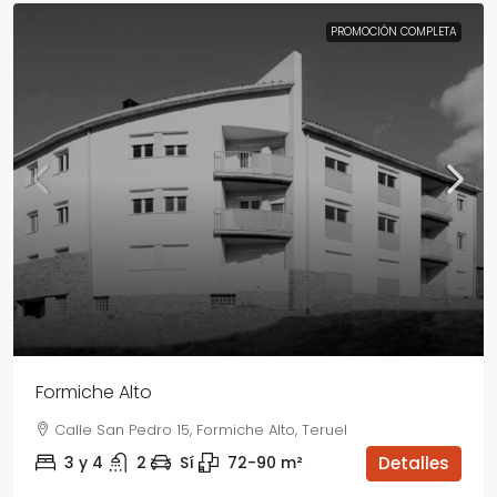
PROMOCIÓN COMPLETA
Formiche Alto
Calle San Pedro 15, Formiche Alto, Teruel
3 y 4
2
Sí
72-90
m²
Detalles