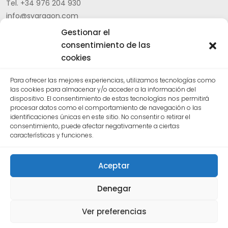
Tel. +34 976 204 930
info@svaragon.com
Gestionar el
Aviso legal
|
Política de privacidad |
Canal ético
|
Política
consentimiento de las
general de cumplimiento CEPA
cookies
Para ofrecer las mejores experiencias, utilizamos tecnologías como
CERTIFICADOS DE CALIDAD
las cookies para almacenar y/o acceder a la información del
dispositivo. El consentimiento de estas tecnologías nos permitirá
procesar datos como el comportamiento de navegación o las
identificaciones únicas en este sitio. No consentir o retirar el
consentimiento, puede afectar negativamente a ciertas
características y funciones.
Aceptar
Denegar
Ver preferencias